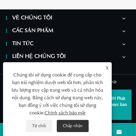
VỀ CHÚNG TÔI
CÁC SẢN PHẨM
TIN TỨC
LIÊN HỆ CHÚNG TÔI
X
Chúng tôi sử dụng cookie để cung cấp cho
Links
|
Sitemap
|
RSS
|
XML
|
Chính sách bảo mật
bạn trải nghiệm duyệt web tốt hơn, phân tích
lưu lượng truy cập trang web và cá nhân hóa
nội dung. Bằng cách sử dụng trang web này,
Bản quyền © 2026 Thanh Đảo SAILDAR Công ty TNHH Phát
triển Công nghiệp Thiết bị Y tế Thanh Đảo Mọi quyền được bảo
bạn đồng ý với việc chúng tôi sử dụng
lưu.
cookie.
Chính sách bảo mật
Từ chối
Chấp nhận



