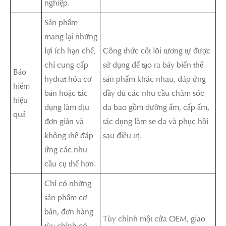
nghiệp.
Sản phẩm
mang lại những
lợi ích hạn chế,
Công thức cốt lõi tương tự được
chỉ cung cấp
sử dụng để tạo ra bảy biến thể
Bảo
hydrat hóa cơ
sản phẩm khác nhau, đáp ứng
hiểm
bản hoặc tác
đầy đủ các nhu cầu chăm sóc
hiệu
dụng làm dịu
da bao gồm dưỡng ẩm, cấp ẩm,
quả
đơn giản và
tác dụng làm se da và phục hồi
không thể đáp
sau điều trị.
ứng các nhu
cầu cụ thể hơn.
Chỉ có những
sản phẩm cơ
bản, đơn hàng
Tùy chỉnh một cửa OEM, giao
tùy chỉnh có