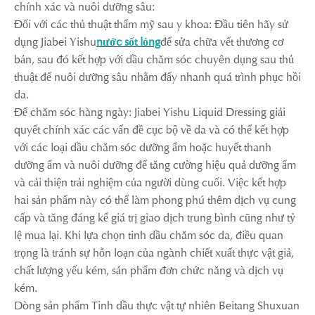
chính xác và nuôi dưỡng sâu:
Đối với các thủ thuật thẩm mỹ sau y khoa: Đầu tiên hãy sử
dụng Jiabei Yishu
nước sốt lỏng
để sửa chữa vết thương cơ
bản, sau đó kết hợp với dầu chăm sóc chuyên dụng sau thủ
thuật để nuôi dưỡng sâu nhằm đẩy nhanh quá trình phục hồi
da.
Để chăm sóc hàng ngày: Jiabei Yishu Liquid Dressing giải
quyết chính xác các vấn đề cục bộ về da và có thể kết hợp
với các loại dầu chăm sóc dưỡng ẩm hoặc huyết thanh
dưỡng ẩm và nuôi dưỡng để tăng cường hiệu quả dưỡng ẩm
và cải thiện trải nghiệm của người dùng cuối. Việc kết hợp
hai sản phẩm này có thể làm phong phú thêm dịch vụ cung
cấp và tăng đáng kể giá trị giao dịch trung bình cũng như tỷ
lệ mua lại. Khi lựa chọn tinh dầu chăm sóc da, điều quan
trọng là tránh sự hỗn loạn của ngành chiết xuất thực vật giả,
chất lượng yếu kém, sản phẩm đơn chức năng và dịch vụ
kém.
Dòng sản phẩm Tinh dầu thực vật tự nhiên Beitang Shuxuan