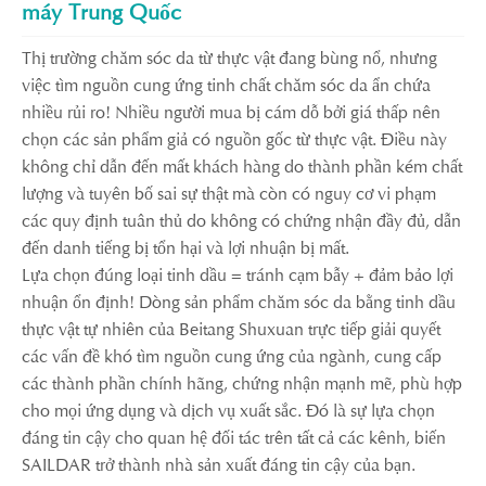
máy Trung Quốc
Thị trường chăm sóc da từ thực vật đang bùng nổ, nhưng
việc tìm nguồn cung ứng tinh chất chăm sóc da ẩn chứa
nhiều rủi ro! Nhiều người mua bị cám dỗ bởi giá thấp nên
chọn các sản phẩm giả có nguồn gốc từ thực vật. Điều này
không chỉ dẫn đến mất khách hàng do thành phần kém chất
lượng và tuyên bố sai sự thật mà còn có nguy cơ vi phạm
các quy định tuân thủ do không có chứng nhận đầy đủ, dẫn
đến danh tiếng bị tổn hại và lợi nhuận bị mất.
Lựa chọn đúng loại tinh dầu = tránh cạm bẫy + đảm bảo lợi
nhuận ổn định! Dòng sản phẩm chăm sóc da bằng tinh dầu
thực vật tự nhiên của Beitang Shuxuan trực tiếp giải quyết
các vấn đề khó tìm nguồn cung ứng của ngành, cung cấp
các thành phần chính hãng, chứng nhận mạnh mẽ, phù hợp
cho mọi ứng dụng và dịch vụ xuất sắc. Đó là sự lựa chọn
đáng tin cậy cho quan hệ đối tác trên tất cả các kênh, biến
SAILDAR trở thành nhà sản xuất đáng tin cậy của bạn.