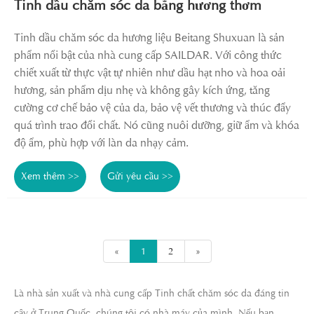
Tinh dầu chăm sóc da bằng hương thơm
Tinh dầu chăm sóc da hương liệu Beitang Shuxuan là sản
phẩm nổi bật của nhà cung cấp SAILDAR. Với công thức
chiết xuất từ ​​thực vật tự nhiên như dầu hạt nho và hoa oải
hương, sản phẩm dịu nhẹ và không gây kích ứng, tăng
cường cơ chế bảo vệ của da, bảo vệ vết thương và thúc đẩy
quá trình trao đổi chất. Nó cũng nuôi dưỡng, giữ ẩm và khóa
độ ẩm, phù hợp với làn da nhạy cảm.
Xem thêm >>
Gửi yêu cầu >>
«
1
2
»
Là nhà sản xuất và nhà cung cấp Tinh chất chăm sóc da đáng tin
cậy ở Trung Quốc, chúng tôi có nhà máy của mình. Nếu bạn