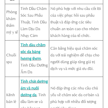
Tinh Dầu Chăm
Nó phù hợp với nhu cầu cốt lõi
Phòng
Sóc Sau Phẫu
của việc phục hồi sau phẫu
khám
Thuật, Tinh Dầu
thuật và đáp ứng các tiêu
thẩm
Làm Dịu Da
chuẩn an toàn cao cho nhóm
mỹ y tế
Nhạy Cảm
khách hàng của tổ chức.
Tinh dầu chăm
Cân bằng hiệu quả chăm sóc
sóc da bằng
Chuỗi
da với trải nghiệm dễ chịu cho
hương thơm
,
spa
người dùng giúp tăng giá trị
Tinh Dầu Dưỡng
dịch vụ và mức giá ưu đãi.
Ẩm Da
Tinh chất dưỡng
ẩm và nuôi
Nó đáp ứng các nhu cầu chủ
Kênh
dưỡng da
, Tinh
yếu về chăm sóc da cơ bản và
bán lẻ
dầu làm se và
phù hợp với nhiều đối tượng