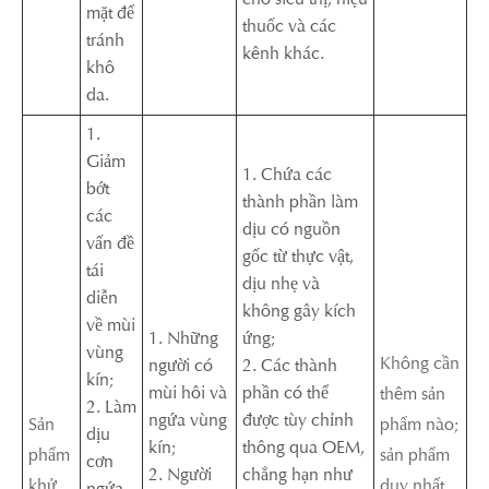
mặt để
thuốc và các
tránh
kênh khác.
khô
da.
1.
Giảm
1. Chứa các
bớt
thành phần làm
các
dịu có nguồn
vấn đề
gốc từ thực vật,
tái
dịu nhẹ và
diễn
không gây kích
về mùi
1. Những
ứng;
vùng
Không cần
người có
2. Các thành
kín;
mùi hôi và
phần có thể
thêm sản
2. Làm
ngứa vùng
được tùy chỉnh
Sản
phẩm nào;
dịu
kín;
thông qua OEM,
phẩm
sản phẩm
cơn
2. Người
chẳng hạn như
khử
duy nhất
ngứa