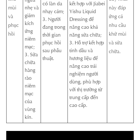
có làn da
kết hợp với Jiabei
mùi
nhẹ và
này đáp
nhạy cảm;
Yishu Liquid
giảm
và
ứng cả
3. Người
Dressing để
kích
phục
nhu cầu
đang trong
nâng cao khả
ứng
hồi
khử mùi
thời gian
năng sửa chữa;
niêm
phục hồi
3. Hỗ trợ kết hợp
và sửa
mạc;
sau phẫu
tinh dầu và
chữa.
3. Sửa
thuật.
hương liệu để
chữa
nâng cao trải
hàng
nghiệm người
rào
dùng, phù hợp
niêm
với thị trường từ
mạc
trung cấp đến
của
cao cấp.
vùng
kín.