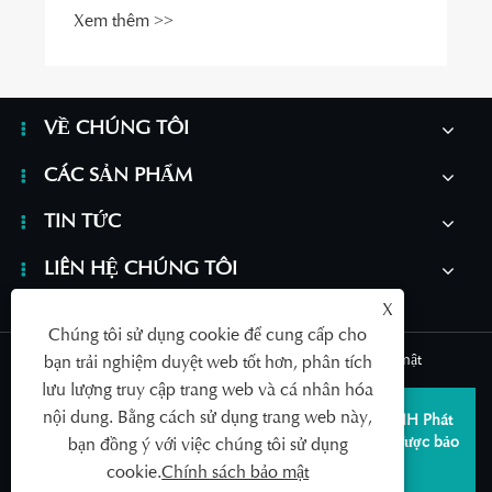
Xem thêm >>
VỀ CHÚNG TÔI
CÁC SẢN PHẨM
TIN TỨC
LIÊN HỆ CHÚNG TÔI
X
Chúng tôi sử dụng cookie để cung cấp cho
Links
|
Sitemap
|
RSS
|
XML
|
Chính sách bảo mật
bạn trải nghiệm duyệt web tốt hơn, phân tích
lưu lượng truy cập trang web và cá nhân hóa
nội dung. Bằng cách sử dụng trang web này,
Bản quyền © 2026 Thanh Đảo SAILDAR Công ty TNHH Phát
triển Công nghiệp Thiết bị Y tế Thanh Đảo Mọi quyền được bảo
bạn đồng ý với việc chúng tôi sử dụng
lưu.
cookie.
Chính sách bảo mật