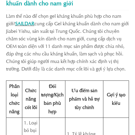
khuẩn dành cho nam giới
Làm thế nào để chọn gel kháng khuẩn phù hợp cho nam
giới?
SAILDAR
cung cấp Gel kháng khuẩn dành cho nam giới
Jiabei Yishu, sản xuất tại Trung Quốc. Chúng tôi chuyên
chăm sóc vùng kín dành cho nam giới, cung cấp dịch vụ
OEM toàn diện với 11 danh mục sản phẩm được chia nhỏ,
đáp ứng các nhu cầu kháng khuẩn, làm sạch và phục hồi.
Chúng tôi giúp người mua kết hợp chính xác định vị thị
trường. Dưới đây là các danh mục cốt lõi và gợi ý lựa chọn.
Phân
Đối
Chức
Ưu điểm sản
loại
tượng/Kịch
Gợi ý tạo
năng
phẩm và hỗ trợ
chức
bản phù
kiểu
cốt lõi
tùy chỉnh
năng
hợp
1. Loại
bỏ bụi
1. Tỷ lệ kháng