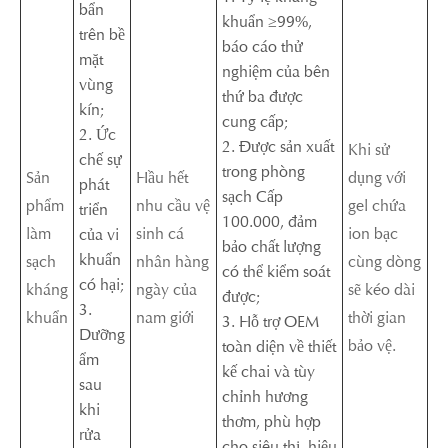
bẩn
khuẩn ≥99%,
trên bề
báo cáo thử
mặt
nghiệm của bên
vùng
thứ ba được
kín;
cung cấp;
2. Ức
2. Được sản xuất
Khi sử
chế sự
trong phòng
Sản
Hầu hết
dụng với
phát
sạch Cấp
phẩm
nhu cầu vệ
gel chứa
triển
100.000, đảm
làm
sinh cá
ion bạc
của vi
bảo chất lượng
khuẩn
sạch
nhân hàng
cùng dòng
có thể kiểm soát
có hại;
kháng
ngày của
sẽ kéo dài
được;
3.
khuẩn
nam giới
thời gian
3. Hỗ trợ OEM
Dưỡng
bảo vệ.
toàn diện về thiết
ẩm
kế chai và tùy
sau
chỉnh hương
khi
thơm, phù hợp
rửa
cho siêu thị, hiệu