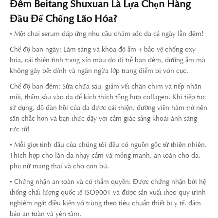
Đêm Beitang Shuxuan Là Lựa Chọn Hàng
Đầu Để Chống Lão Hóa?
• Một chai serum đáp ứng nhu cầu chăm sóc da cả ngày lẫn đêm!
Chế độ ban ngày: Làm sáng và khóa độ ẩm + bảo vệ chống oxy
hóa, cải thiện tình trạng xỉn màu do đi trễ ban đêm, dưỡng ẩm mà
không gây bết dính và ngăn ngừa lớp trang điểm bị vón cục.
Chế độ ban đêm: Sửa chữa sâu, giảm vết chân chim và nếp nhăn
mũi, thấm sâu vào da để kích thích tổng hợp collagen. Khi tiếp tục
sử dụng, độ đàn hồi của da được cải thiện, đường viền hàm trở nên
săn chắc hơn và bạn thức dậy với cảm giác sảng khoái ánh sáng
rực rỡ!
• Mỗi giọt tinh dầu của chúng tôi đều có nguồn gốc từ thiên nhiên.
Thích hợp cho làn da nhạy cảm và mỏng manh, an toàn cho da.
phụ nữ mang thai và cho con bú.
• Chứng nhận an toàn và có thẩm quyền: Được chứng nhận bởi hệ
thống chất lượng quốc tế ISO9001 và được sản xuất theo quy trình
nghiêm ngặt điều kiện vô trùng theo tiêu chuẩn thiết bị y tế, đảm
bảo an toàn và yên tâm.