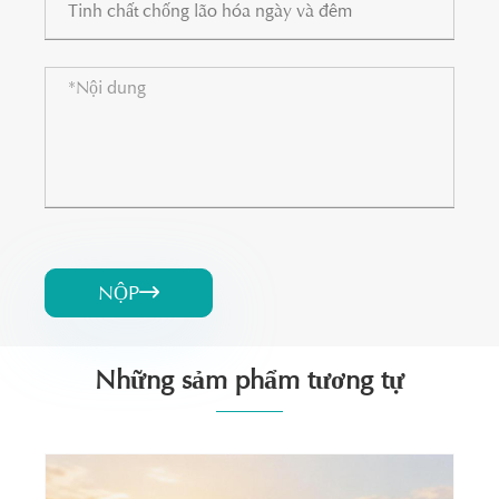
NỘP

Những sảm phẩm tương tự