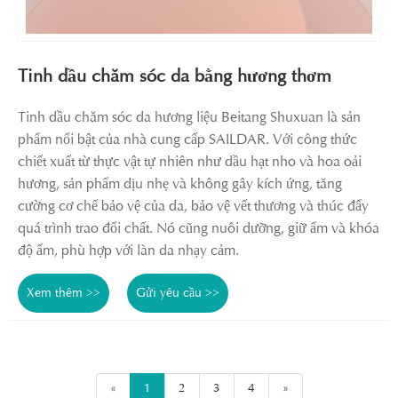
Tinh dầu chăm sóc da bằng hương thơm
Tinh dầu chăm sóc da hương liệu Beitang Shuxuan là sản
phẩm nổi bật của nhà cung cấp SAILDAR. Với công thức
chiết xuất từ ​​thực vật tự nhiên như dầu hạt nho và hoa oải
hương, sản phẩm dịu nhẹ và không gây kích ứng, tăng
cường cơ chế bảo vệ của da, bảo vệ vết thương và thúc đẩy
quá trình trao đổi chất. Nó cũng nuôi dưỡng, giữ ẩm và khóa
độ ẩm, phù hợp với làn da nhạy cảm.
Xem thêm >>
Gửi yêu cầu >>
«
1
2
3
4
»