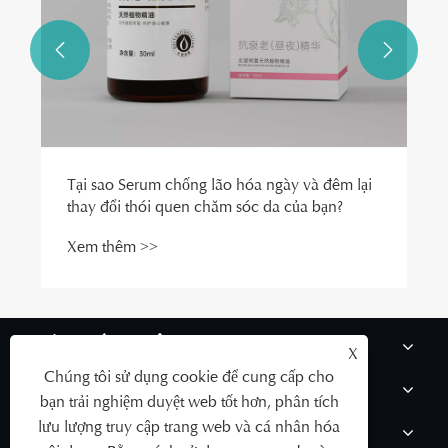


Tại sao Serum chống lão hóa ngày và đêm lại
thay đổi thói quen chăm sóc da của bạn?
Xem thêm >>
VỀ CHÚNG TÔI
X
Chúng tôi sử dụng cookie để cung cấp cho
CÁC SẢN PHẨM
bạn trải nghiệm duyệt web tốt hơn, phân tích
lưu lượng truy cập trang web và cá nhân hóa
TIN TỨC