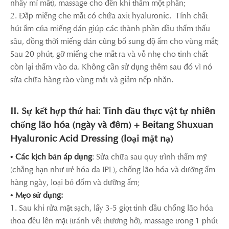
nhầy mí mắt), massage cho đến khi thấm một phần;
2. Đắp miếng che mắt có chứa axit hyaluronic. Tính chất
hút ẩm của miếng dán giúp các thành phần dầu thẩm thấu
sâu, đồng thời miếng dán cũng bổ sung độ ẩm cho vùng mắt;
Sau 20 phút, gỡ miếng che mắt ra và vỗ nhẹ cho tinh chất
còn lại thấm vào da. Không cần sử dụng thêm sau đó vì nó
sửa chữa hàng rào vùng mắt và giảm nếp nhăn.
II. Sự kết hợp thứ hai: Tinh dầu thực vật tự nhiên
chống lão hóa (ngày và đêm) + Beitang Shuxuan
Hyaluronic Acid Dressing (loại mặt nạ)
• Các kịch bản áp dụng
: Sửa chữa sau quy trình thẩm mỹ
(chẳng hạn như trẻ hóa da IPL), chống lão hóa và dưỡng ẩm
hàng ngày, loại bỏ đốm và dưỡng ẩm;
• Mẹo sử dụng:
1. Sau khi rửa mặt sạch, lấy 3-5 giọt tinh dầu chống lão hóa
thoa đều lên mặt (tránh vết thương hở), massage trong 1 phút