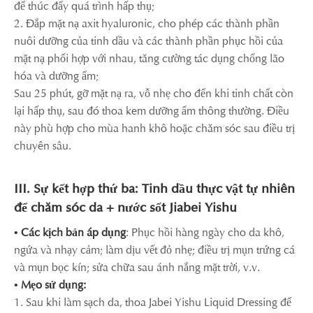
để thúc đẩy quá trình hấp thụ;
2. Đắp mặt nạ axit hyaluronic, cho phép các thành phần
nuôi dưỡng của tinh dầu và các thành phần phục hồi của
mặt nạ phối hợp với nhau, tăng cường tác dụng chống lão
hóa và dưỡng ẩm;
Sau 25 phút, gỡ mặt nạ ra, vỗ nhẹ cho đến khi tinh chất còn
lại hấp thụ, sau đó thoa kem dưỡng ẩm thông thường. Điều
này phù hợp cho mùa hanh khô hoặc chăm sóc sau điều trị
chuyên sâu.
III. Sự kết hợp thứ ba: Tinh dầu thực vật tự nhiên
để chăm sóc da + nước sốt Jiabei Yishu
• Các kịch bản áp dụng
: Phục hồi hàng ngày cho da khô,
ngứa và nhạy cảm; làm dịu vết đỏ nhẹ; điều trị mụn trứng cá
và mụn bọc kín; sửa chữa sau ánh nắng mặt trời, v.v.
• Mẹo sử dụng:
1. Sau khi làm sạch da, thoa Jabei Yishu Liquid Dressing để