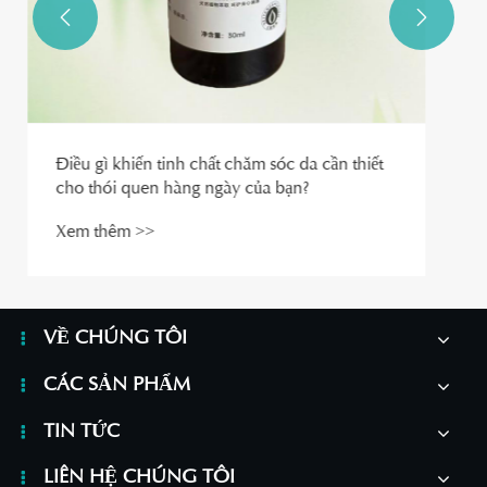


VỀ CHÚNG TÔI
CÁC SẢN PHẨM
TIN TỨC
LIÊN HỆ CHÚNG TÔI