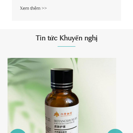
Xem thêm >>
Tin tức Khuyến nghị
Điều gì làm cho mặt nạ phục hồi sau phẫu
thuật Microneedling cần thiết cho việc phục
hồi da?
Xem thêm >>