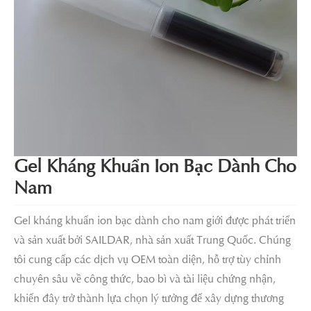
Gel Kháng Khuẩn Ion Bạc Dành Cho
Nam
Gel kháng khuẩn ion bạc dành cho nam giới được phát triển
và sản xuất bởi SAILDAR, nhà sản xuất Trung Quốc. Chúng
tôi cung cấp các dịch vụ OEM toàn diện, hỗ trợ tùy chỉnh
chuyên sâu về công thức, bao bì và tài liệu chứng nhận,
khiến đây trở thành lựa chọn lý tưởng để xây dựng thương