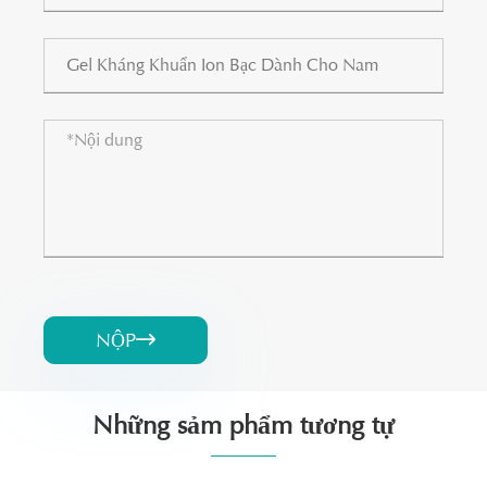
NỘP

Những sảm phẩm tương tự