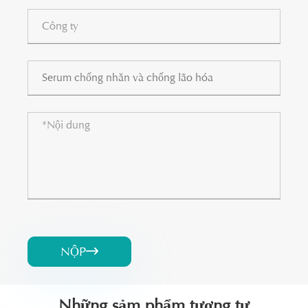
NỘP

Những sảm phẩm tương tự