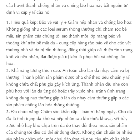
của huyết thanh chống nhăn và chống lão hóa này bắt nguồn từ
định vị cấp y tế của nó:
1. Hiệu quả kép: Bảo vệ vật lý + Giảm nếp nhăn và chống lão hóa:
Không giống như các loại serum thông thường chỉ chăm sóc bề
mặt, sản phẩm của chúng tôi tạo thành một lớp màng bảo vệ
thoáng khí trên bề mặt da - cung cấp hàng rào bảo vệ cho các vết
thương nhỏ và da bị tổn thương, đồng thời giúp cải thiện tình trạng
khô và nếp nhăn, đạt được giá trị kép là phục hồi và chống lão
hóa.
2. Khả năng tương thích cao: An toàn cho làn da nhạy cảm và bị
thương. Thành phần sản phẩm được pha chế theo tiêu chuẩn y tế,
không chứa chất phụ gia gây kích ứng. Thành phần dịu nhẹ còn
phù hợp với làn da ửng đỏ hoặc trầy xước nhẹ, tránh tình trạng
không dung nạp thường gặp ở làn da nhạy cảm thường gặp ở các
sản phẩm chống lão hóa thông thường.
3. Đa chức năng: Chăm sóc khẩn cấp + bảo trì hàng ngày. Cho dù
đó là tình trạng da khô và nếp nhăn sau khi thức khuya, vết trầy
xước nhỏ hay khó chịu trên da do thay đổi theo mùa, sản phẩm
của chúng tôi đều có thể sử dụng được. Không cần chuẩn bị nhiều
sản phẩm chăm sóc; một chai đáp ứng cả nhu cầu sửa chữa khẩn