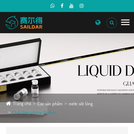
Trang chủ
Các sản phẩm
nước sốt lỏng
Chất lỏng chống lão hóa