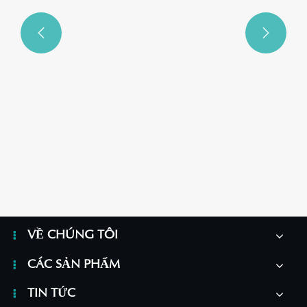


VỀ CHÚNG TÔI
CÁC SẢN PHẨM
TIN TỨC