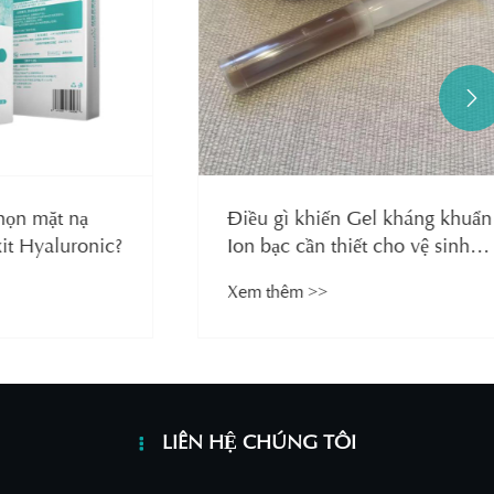

mặt nạ
Điều gì khiến Gel kháng khuẩn
aluronic?
Ion bạc cần thiết cho vệ sinh
hiện đại?
Xem thêm >>
LIÊN HỆ CHÚNG TÔI