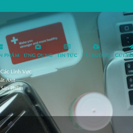
N PHẨM
ỨNG DỤNG
TIN TỨC
TẢI XUỐNG
GỬI Y
 Các Lĩnh Vực
t Axit
, Sản Phẩm