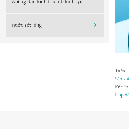
Miếng dán kích thích bấm huyệt
nước sốt lỏng

Trước :
Sản xu
Kế tiếp 
Hợp đồ