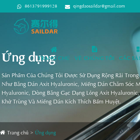
8613791999128
qingdaosaildar@gmail.com
Ứng dụng
TRANG CHỦ
VỀ CHÚNG TÔI
CÁC SẢ
Sản Phẩm Của Chúng Tôi Được Sử Dụng Rộng Rãi Trong
Như Băng Dán Axit Hyaluronic, Miếng Dán Chăm Sóc Mắ
Hyaluronic, Dòng Băng Gạc Dạng Lỏng Axit Hyaluronic
Khử Trùng Và Miếng Dán Kích Thích Bấm Huyệt.
Trang chủ
Ứng dụng