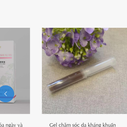

Gel chăm sóc da kháng khuẩn
Miếng dán