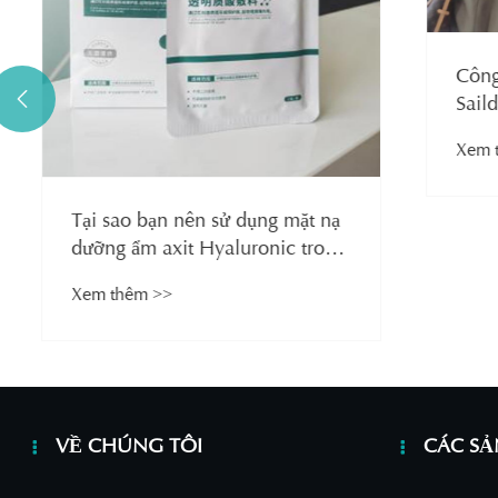
Công ty 

Saildar v
bằng axit
Xem thêm 
tại Hội c
Thành Đô,
chăm sóc
Tại sao bạn nên sử dụng mặt nạ
dưỡng ẩm axit Hyaluronic trong
quy trình chăm sóc da của
Xem thêm >>
mình?
VỀ CHÚNG TÔI
CÁC S