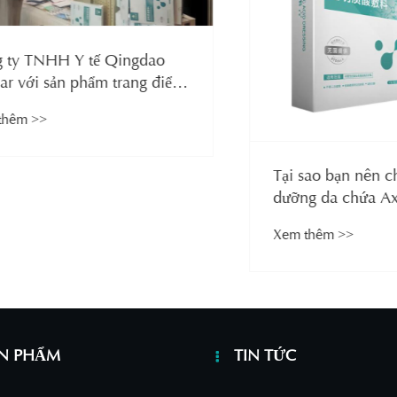
TNHH Y tế Qingdao
ới sản phẩm trang điểm
 Hyaluronic tỏa sáng
>>
hợ triển lãm sắc đẹp
 bắt đầu hành trình
 da mới
Tại sao bạn nên chọn 
dưỡng da chứa Axit Hy
Xem thêm >>
ẢN PHẨM
TIN TỨC