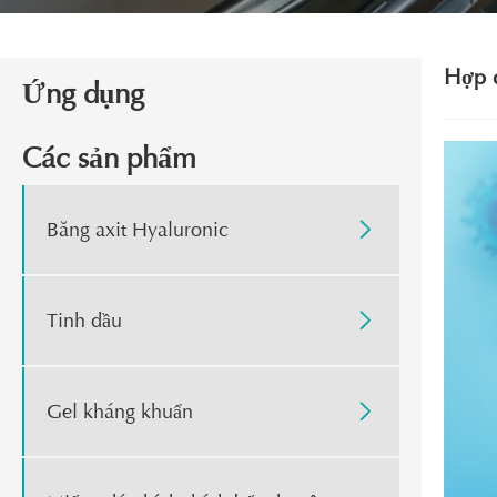
Hợp đ
Ứng dụng
Các sản phẩm
Băng axit Hyaluronic

Tinh dầu

Gel kháng khuẩn
