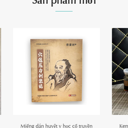
Sản phẩm mới
 huyệt y học cổ truyền
Kem dưỡng da dịu nhẹ