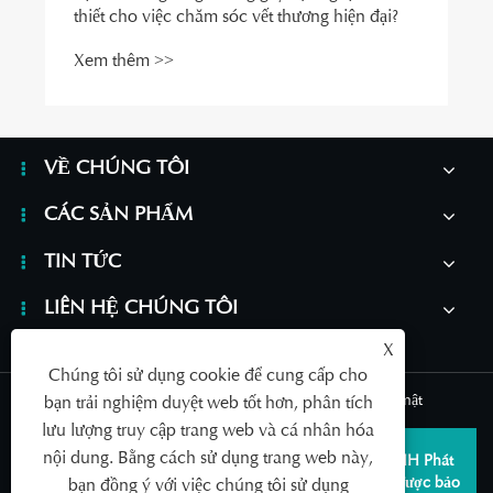
thiết cho việc chăm sóc vết thương hiện đại?
Xem thêm >>
VỀ CHÚNG TÔI
CÁC SẢN PHẨM
TIN TỨC
LIÊN HỆ CHÚNG TÔI
X
Chúng tôi sử dụng cookie để cung cấp cho
Links
|
Sitemap
|
RSS
|
XML
|
Chính sách bảo mật
bạn trải nghiệm duyệt web tốt hơn, phân tích
lưu lượng truy cập trang web và cá nhân hóa
nội dung. Bằng cách sử dụng trang web này,
Bản quyền © 2026 Thanh Đảo SAILDAR Công ty TNHH Phát
triển Công nghiệp Thiết bị Y tế Thanh Đảo Mọi quyền được bảo
bạn đồng ý với việc chúng tôi sử dụng