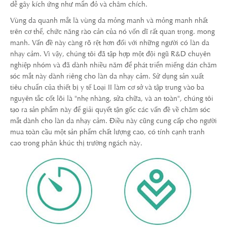
dễ gây kích ứng như mẩn đỏ và châm chích.
Vùng da quanh mắt là vùng da mỏng manh và mỏng manh nhất
trên cơ thể, chức năng rào cản của nó vốn dĩ rất quan trọng. mong
manh. Vấn đề này càng rõ rệt hơn đối với những người có làn da
nhạy cảm. Vì vậy, chúng tôi đã tập hợp một đội ngũ R&D chuyên
nghiệp nhóm và đã dành nhiều năm để phát triển miếng dán chăm
sóc mắt này dành riêng cho làn da nhạy cảm. Sử dụng sản xuất
tiêu chuẩn của thiết bị y tế Loại II làm cơ sở và tập trung vào ba
nguyên tắc cốt lõi là "nhẹ nhàng, sửa chữa, và an toàn", chúng tôi
tạo ra sản phẩm này để giải quyết tận gốc các vấn đề về chăm sóc
mắt dành cho làn da nhạy cảm. Điều này cũng cung cấp cho người
mua toàn cầu một sản phẩm chất lượng cao, có tính cạnh tranh
cao trong phân khúc thị trường ngách này.