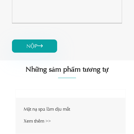
NỘP

Những sảm phẩm tương tự
Mặt nạ spa làm dịu mắt
Xem thêm >>