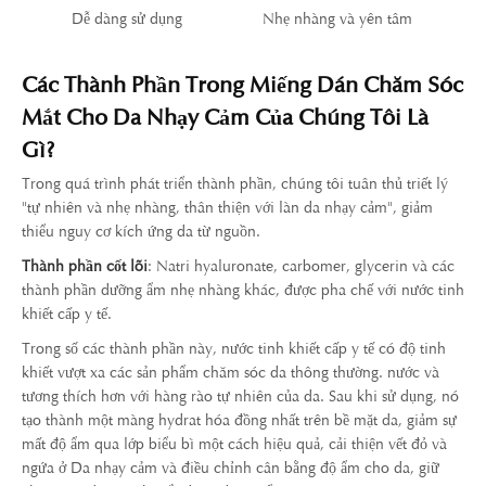
Dễ dàng sử dụng
Nhẹ nhàng và yên tâm
Các Thành Phần Trong Miếng Dán Chăm Sóc
Mắt Cho Da Nhạy Cảm Của Chúng Tôi Là
Gì?
Trong quá trình phát triển thành phần, chúng tôi tuân thủ triết lý
"tự nhiên và nhẹ nhàng, thân thiện với làn da nhạy cảm", giảm
thiểu nguy cơ kích ứng da từ nguồn.
Thành phần cốt lõi
: Natri hyaluronate, carbomer, glycerin và các
thành phần dưỡng ẩm nhẹ nhàng khác, được pha chế với nước tinh
khiết cấp y tế.
Trong số các thành phần này, nước tinh khiết cấp y tế có độ tinh
khiết vượt xa các sản phẩm chăm sóc da thông thường. nước và
tương thích hơn với hàng rào tự nhiên của da. Sau khi sử dụng, nó
tạo thành một màng hydrat hóa đồng nhất trên bề mặt da, giảm sự
mất độ ẩm qua lớp biểu bì một cách hiệu quả, cải thiện vết đỏ và
ngứa ở Da nhạy cảm và điều chỉnh cân bằng độ ẩm cho da, giữ