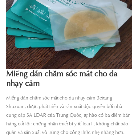
Miếng dán chăm sóc mắt cho da
nhạy cảm
Miếng dán chăm sóc mắt cho da nhạy cảm Beitang
Shuxuan, được phát triển và sản xuất độc quyền bởi nhà
cung cấp SAILDAR của Trung Quốc, tự hào có ba điểm bán
hàng cốt lõi: chứng nhận thiết bị y tế loại II, không chất bảo
quản và sản xuất vô trùng cho công thức nhẹ nhàng hơn.