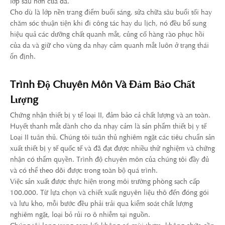
lớp sâu hơn của da.
Cho dù là lớp nền trang điểm buổi sáng, sửa chữa sâu buổi tối hay
chăm sóc thuận tiện khi đi công tác hay du lịch, nó đều bổ sung
hiệu quả các dưỡng chất quanh mắt, củng cố hàng rào phục hồi
của da và giữ cho vùng da nhạy cảm quanh mắt luôn ở trạng thái
ổn định.
Trình Độ Chuyên Môn Và Đảm Bảo Chất
Lượng
Chứng nhận thiết bị y tế loại II, đảm bảo cả chất lượng và an toàn.
Huyết thanh mắt dành cho da nhạy cảm là sản phẩm thiết bị y tế
Loại II tuân thủ. Chúng tôi tuân thủ nghiêm ngặt các tiêu chuẩn sản
xuất thiết bị y tế quốc tế và đã đạt được nhiều thử nghiệm và chứng
nhận có thẩm quyền. Trình độ chuyên môn của chúng tôi đầy đủ
và có thể theo dõi được trong toàn bộ quá trình.
Việc sản xuất được thực hiện trong môi trường phòng sạch cấp
100.000. Từ lựa chọn và chiết xuất nguyên liệu thô đến đóng gói
và lưu kho, mỗi bước đều phải trải qua kiểm soát chất lượng
nghiêm ngặt, loại bỏ rủi ro ô nhiễm tại nguồn.