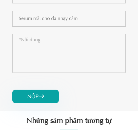
NỘP

Những sảm phẩm tương tự