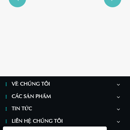
Tại sao Serum chống lão hóa ngày và đêm lại
thay đổi thói quen chăm sóc da của bạn?
Xem thêm >>
VỀ CHÚNG TÔI
CÁC SẢN PHẨM
TIN TỨC
LIÊN HỆ CHÚNG TÔI