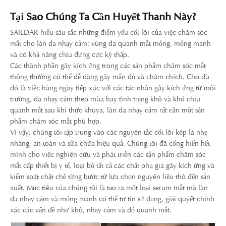
Tại Sao Chúng Ta Cần Huyết Thanh Này?
SAILDAR hiểu sâu sắc những điểm yếu cốt lõi của việc chăm sóc
mắt cho làn da nhạy cảm: vùng da quanh mắt mỏng, mỏng manh
và có khả năng chịu đựng cực kỳ thấp.
Các thành phần gây kích ứng trong các sản phẩm chăm sóc mắt
thông thường có thể dễ dàng gây mẩn đỏ và châm chích. Cho dù
đó là việc hàng ngày tiếp xúc với các tác nhân gây kích ứng từ môi
trường, da nhạy cảm theo mùa hay tình trạng khô và khó chịu
quanh mắt sau khi thức khuya, làn da nhạy cảm rất cần một sản
phẩm chăm sóc mắt phù hợp.
Vì vậy, chúng tôi tập trung vào các nguyên tắc cốt lõi kép là nhẹ
nhàng, an toàn và sửa chữa hiệu quả. Chúng tôi đã cống hiến hết
mình cho việc nghiên cứu và phát triển các sản phẩm chăm sóc
mắt cấp thiết bị y tế, loại bỏ tất cả các chất phụ gia gây kích ứng và
kiểm soát chặt chẽ từng bước từ lựa chọn nguyên liệu thô đến sản
xuất. Mục tiêu của chúng tôi là tạo ra một loại serum mắt mà làn
da nhạy cảm và mỏng manh có thể tự tin sử dụng, giải quyết chính
xác các vấn đề như khô, nhạy cảm và đỏ quanh mắt.